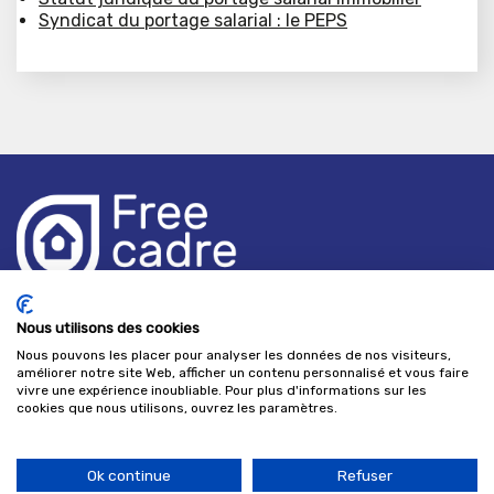
Syndicat du portage salarial : le PEPS
Freecadre Immobilier,
Nous utilisons des cookies
les portes d'Uzès, 1 rue Vincent Faita 30000 NÎMES -
Nous pouvons les placer pour analyser les données de nos visiteurs,
France
améliorer notre site Web, afficher un contenu personnalisé et vous faire
Ouverture de 9h à 17 h les jours ouvrés
vivre une expérience inoubliable. Pour plus d'informations sur les
cookies que nous utilisons, ouvrez les paramètres.
+33(0)4 66 70 22 22
Ok continue
Refuser